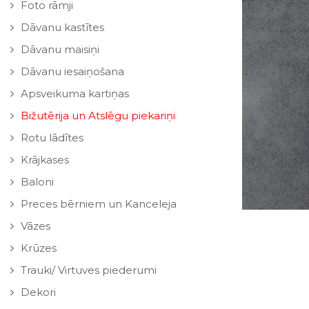
Foto rāmji
Dāvanu kastītes
Dāvanu maisiņi
Dāvanu iesaiņošana
Apsveikuma kartiņas
Bižutērija un Atslēgu piekariņi
Rotu lādītes
Krājkases
Baloni
Preces bērniem un Kanceleja
Vāzes
Krūzes
Trauki/ Virtuves piederumi
Dekori