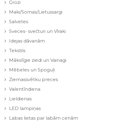
Grozi
Maki/Somas/Lietussargi
Salvetes
Sveces- svečturi un Vīraki
Idejas dāvanām
Tekstils
Mākslīgie ziedi un Vainagi
Mēbeles un Spoguļi
Ziemassvētku preces
Valentīndiena
Lieldienas
LED lampiņas
Labas lietas par labām cenām