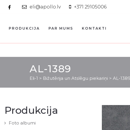
eli@apollo.lv
+371 29105006
PRODUKCIJA
PAR MUMS
KONTAKTI
AL-1389
Eli-1
>
Bižutērija un Atslēgu piekariņi
>
AL-138
Produkcija
Foto albumi