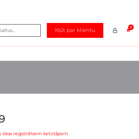
Kļūt par klientu
9
tikai reģistrētiem lietotājiem