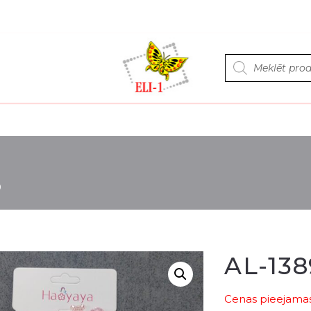
Products
search
9
AL-138
Cenas pieejamas 