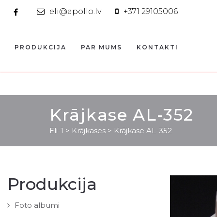
eli@apollo.lv
+371 29105006
PRODUKCIJA
PAR MUMS
KONTAKTI
Krājkase AL-352
Eli-1
>
Krājkases
>
Krājkase AL-352
Produkcija
Foto albumi