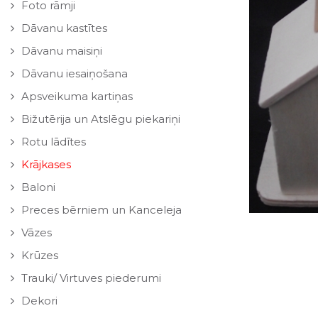
Foto rāmji
Dāvanu kastītes
Dāvanu maisiņi
Dāvanu iesaiņošana
Apsveikuma kartiņas
Bižutērija un Atslēgu piekariņi
Rotu lādītes
Krājkases
Baloni
Preces bērniem un Kanceleja
Vāzes
Krūzes
Trauki/ Virtuves piederumi
Dekori