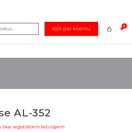
Kļūt par klientu
se AL-352
tikai reģistrētiem lietotājiem