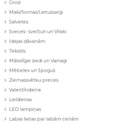
Grozi
Maki/Somas/Lietussargi
Salvetes
Sveces- svečturi un Vīraki
Idejas dāvanām
Tekstils
Mākslīgie ziedi un Vainagi
Mēbeles un Spoguļi
Ziemassvētku preces
Valentīndiena
Lieldienas
LED lampiņas
Labas lietas par labām cenām