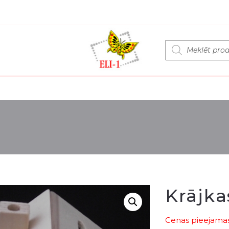
Products
search
Krājka
Cenas pieejamas 