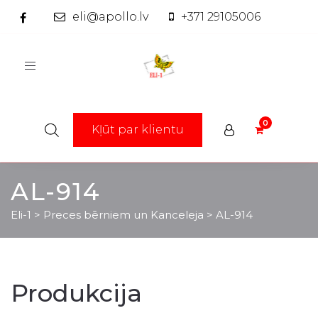
eli@apollo.lv
+371 29105006
Toggle
navigation
Kļūt par klientu
AL-914
Eli-1
>
Preces bērniem un Kanceleja
>
AL-914
Produkcija