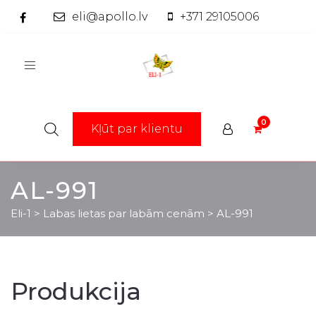
eli@apollo.lv
+371 29105006
Toggle
navigation
Kļūt par klientu
AL-991
Eli-1
>
Labas lietas par labām cenām
>
AL-991
Produkcija