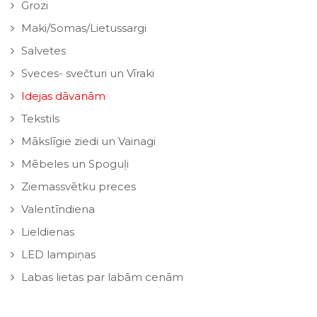
Grozi
Maki/Somas/Lietussargi
Salvetes
Sveces- svečturi un Vīraki
Idejas dāvanām
Tekstils
Mākslīgie ziedi un Vainagi
Mēbeles un Spoguļi
Ziemassvētku preces
Valentīndiena
Lieldienas
LED lampiņas
Labas lietas par labām cenām