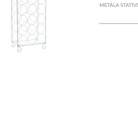
METĀLA STATĪV