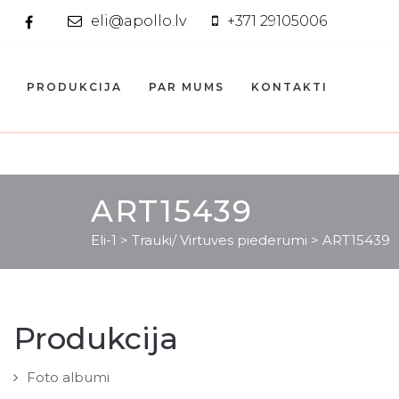
eli@apollo.lv
+371 29105006
PRODUKCIJA
PAR MUMS
KONTAKTI
ART15439
Eli-1
>
Trauki/ Virtuves piederumi
>
ART15439
Produkcija
Foto albumi