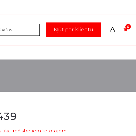
Kļūt par klientu
439
tikai reģistrētiem lietotājiem