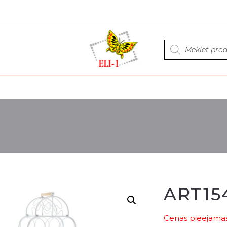
Products
search
ART15
Cenas pieejamas 