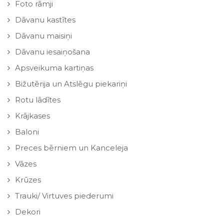
Foto rāmji
Dāvanu kastītes
Dāvanu maisiņi
Dāvanu iesaiņošana
Apsveikuma kartiņas
Bižutērija un Atslēgu piekariņi
Rotu lādītes
Krājkases
Baloni
Preces bērniem un Kanceleja
Vāzes
Krūzes
Trauki/ Virtuves piederumi
Dekori