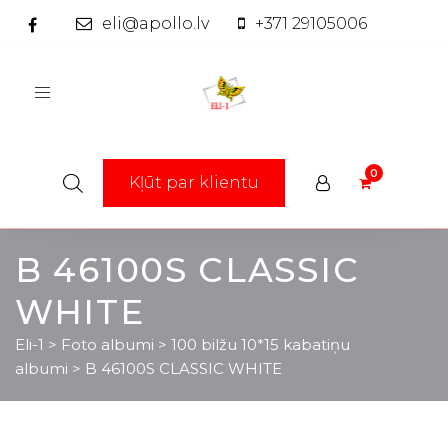
eli@apollo.lv
+371 29105006
Toggle
navigation
Kļūt par klientu
B 46100S CLASSIC
WHITE
Eli-1
>
Foto albumi
>
100 bilžu 10*15 kabatiņu
albumi
>
B 46100S CLASSIC WHITE