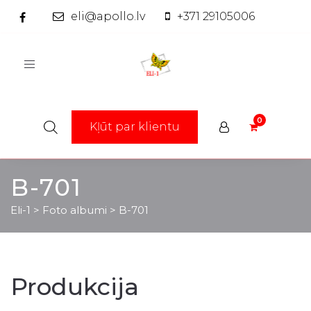
eli@apollo.lv
+371 29105006
Toggle
navigation
Kļūt par klientu
B-701
Eli-1
>
Foto albumi
>
B-701
Produkcija