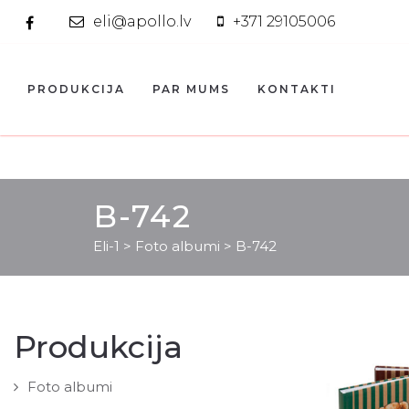
eli@apollo.lv
+371 29105006
PRODUKCIJA
PAR MUMS
KONTAKTI
B-742
Eli-1
>
Foto albumi
>
B-742
Produkcija
Foto albumi