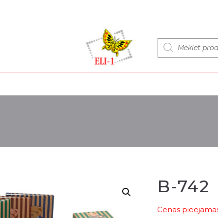
Products
search
B-742
Cenas pieejamas 