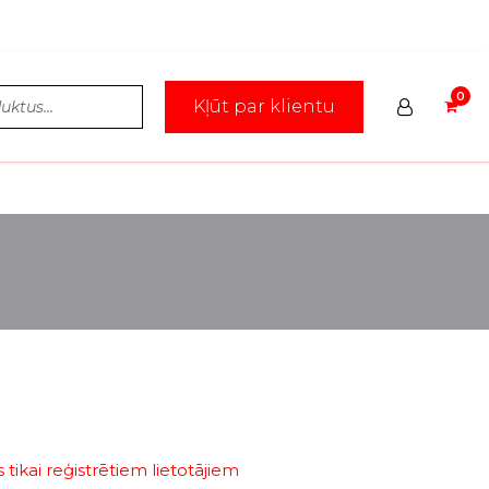
Kļūt par klientu
tikai reģistrētiem lietotājiem