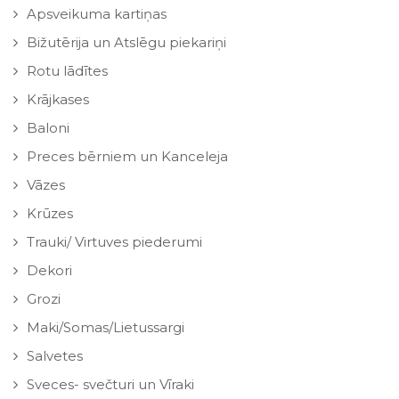
Apsveikuma kartiņas
Bižutērija un Atslēgu piekariņi
Rotu lādītes
Krājkases
Baloni
Preces bērniem un Kanceleja
Vāzes
Krūzes
Trauki/ Virtuves piederumi
Dekori
Grozi
Maki/Somas/Lietussargi
Salvetes
Sveces- svečturi un Vīraki