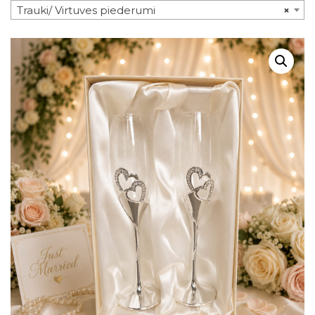
Trauki/ Virtuves piederumi
×