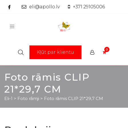
eli@apollo.lv
+371 29105006
Toggle
navigation
Kļūt par klientu
Foto rāmis CLIP
21*29,7 CM
Eli-1
>
Foto rāmji
>
Foto rāmis CLIP 21*29,7 CM