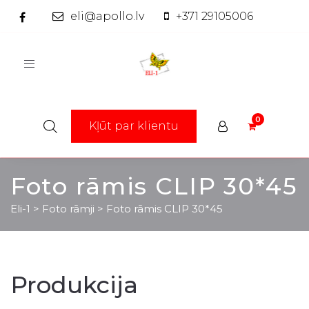
eli@apollo.lv
+371 29105006
Toggle
navigation
Kļūt par klientu
Foto rāmis CLIP 30*45
Eli-1
>
Foto rāmji
>
Foto rāmis CLIP 30*45
Produkcija