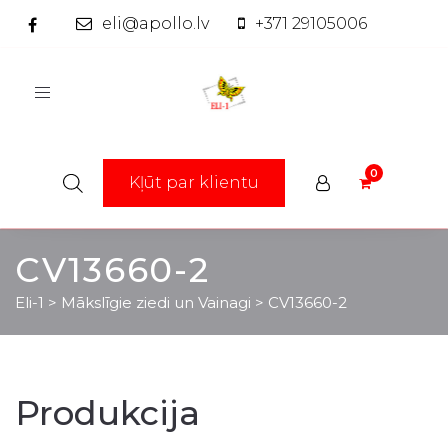
eli@apollo.lv
+371 29105006
Toggle
navigation
Kļūt par klientu
CV13660-2
Eli-1
>
Mākslīgie ziedi un Vainagi
>
CV13660-2
Produkcija