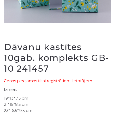
Dāvanu kastītes
10gab. komplekts GB-
10 241457
Cenas pieejamas tikai reģistrētiem lietotājiem
Izmēri:
19*13*7.5 cm
21*15*8.5 cm
23*16.5*9.5 cm