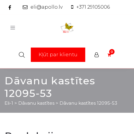
eli@apollo.lv
+371 29105006
Toggle
navigation
Kļūt par klientu
Dāvanu kastītes
12095-53
Eli-1
>
Dāvanu kastītes
>
Dāvanu kastītes 12095-53