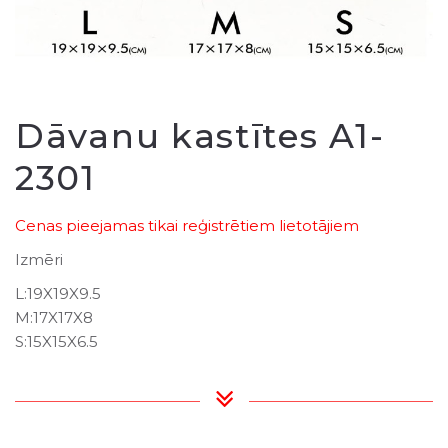
Dāvanu kastītes A1-
2301
Cenas pieejamas tikai reģistrētiem lietotājiem
Izmēri
L:19X19X9.5
M:17X17X8
S:15X15X6.5