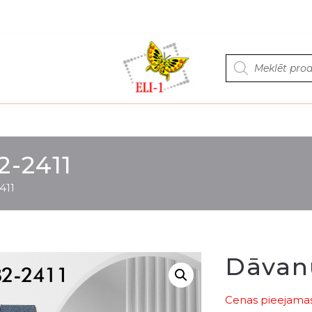
Products
search
2-2411
411
Dāvanu
Cenas pieejamas 