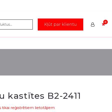
Kļūt par klientu
 kastītes B2-2411
tikai reģistrētiem lietotājiem