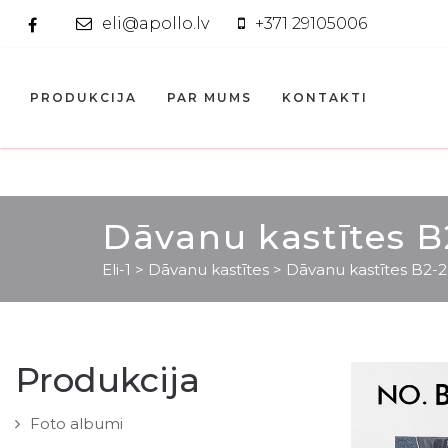
eli@apollo.lv
+371 29105006
PRODUKCIJA
PAR MUMS
KONTAKTI
Dāvanu kastītes B
Eli-1
>
Dāvanu kastītes
>
Dāvanu kastītes B2-2
Produkcija
Foto albumi