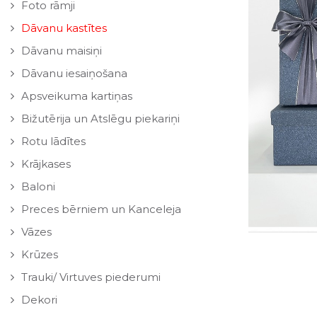
Foto rāmji
Dāvanu kastītes
Dāvanu maisiņi
Dāvanu iesaiņošana
Apsveikuma kartiņas
Bižutērija un Atslēgu piekariņi
Rotu lādītes
Krājkases
Baloni
Preces bērniem un Kanceleja
Vāzes
Krūzes
Trauki/ Virtuves piederumi
Dekori