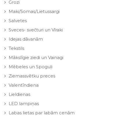
Grozi
Maki/Somas/Lietussargi
Salvetes
Sveces- svečturi un Vīraki
Idejas dāvanām
Tekstils
Mākslīgie ziedi un Vainagi
Mēbeles un Spoguļi
Ziemassvētku preces
Valentīndiena
Lieldienas
LED lampiņas
Labas lietas par labām cenām