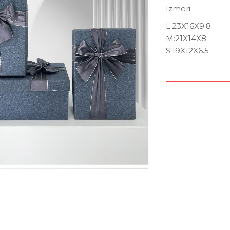
Izmēri
L:23X16X9.8
M:21X14X8
S:19X12X6.5