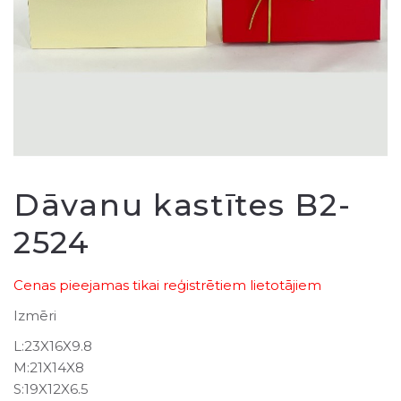
Dāvanu kastītes B2-
2524
Cenas pieejamas tikai reģistrētiem lietotājiem
Izmēri
L:23X16X9.8
M:21X14X8
S:19X12X6.5