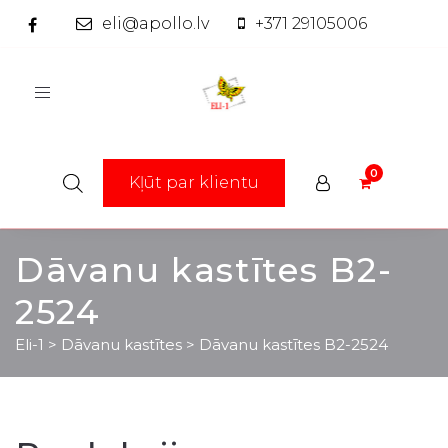
eli@apollo.lv
+371 29105006
Toggle
navigation
Kļūt par klientu
Dāvanu kastītes B2-
2524
Eli-1
>
Dāvanu kastītes
>
Dāvanu kastītes B2-2524