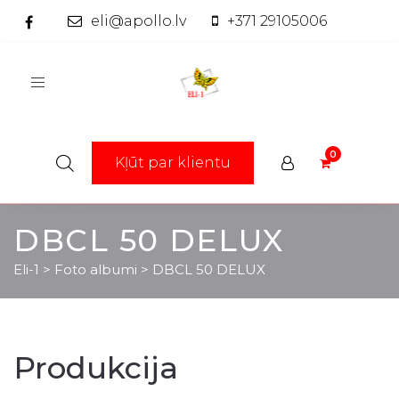
eli@apollo.lv
+371 29105006
Toggle
navigation
Kļūt par klientu
DBCL 50 DELUX
Eli-1
>
Foto albumi
>
DBCL 50 DELUX
Produkcija