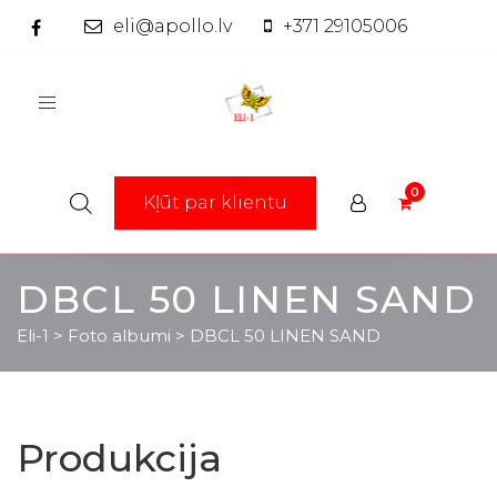
eli@apollo.lv
+371 29105006
Toggle
navigation
Kļūt par klientu
DBCL 50 LINEN SAND
Eli-1
>
Foto albumi
>
DBCL 50 LINEN SAND
Produkcija