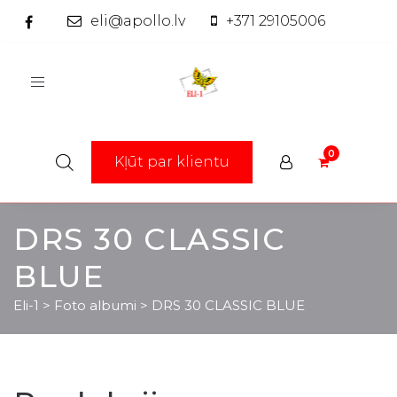
eli@apollo.lv
+371 29105006
Toggle
navigation
Kļūt par klientu
DRS 30 CLASSIC
BLUE
Eli-1
>
Foto albumi
>
DRS 30 CLASSIC BLUE