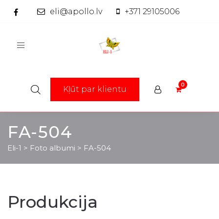
eli@apollo.lv
+371 29105006
Toggle
navigation
Kļūt par klientu
FA-504
Eli-1
>
Foto albumi
>
FA-504
Produkcija