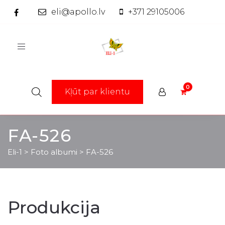
eli@apollo.lv
+371 29105006
Toggle
navigation
Kļūt par klientu
FA-526
Eli-1
>
Foto albumi
>
FA-526
Produkcija