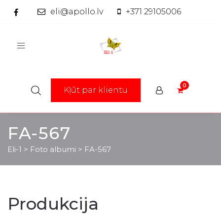
eli@apollo.lv
+371 29105006
Toggle
navigation
Kļūt par klientu
FA-567
Eli-1
>
Foto albumi
>
FA-567
Produkcija