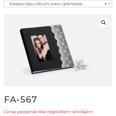
Klasisko lapu albumi (viesu grāmatas)
×
FA-567
Cenas pieejamas tikai reģistrētiem lietotājiem