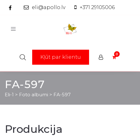
eli@apollo.lv
+371 29105006
Toggle
navigation
Kļūt par klientu
FA-597
Eli-1
>
Foto albumi
>
FA-597
Produkcija