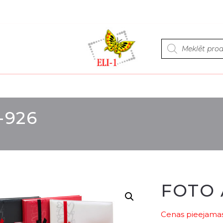
Products
search
-926
FOTO 
Cenas pieejamas 