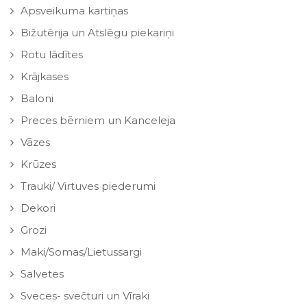
Apsveikuma kartiņas
Bižutērija un Atslēgu piekariņi
Rotu lādītes
Krājkases
Baloni
Preces bērniem un Kanceleja
Vāzes
Krūzes
Trauki/ Virtuves piederumi
Dekori
Grozi
Maki/Somas/Lietussargi
Salvetes
Sveces- svečturi un Vīraki