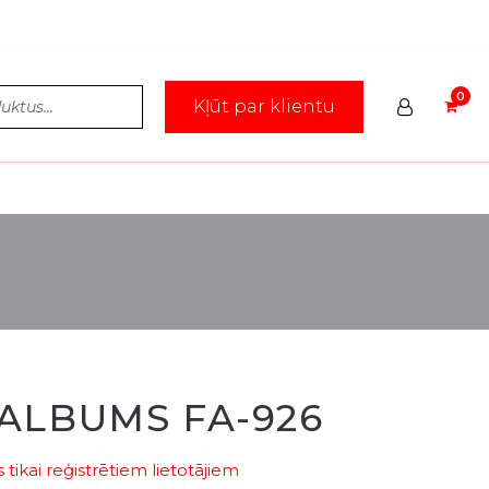
Kļūt par klientu
ALBUMS FA-926
tikai reģistrētiem lietotājiem