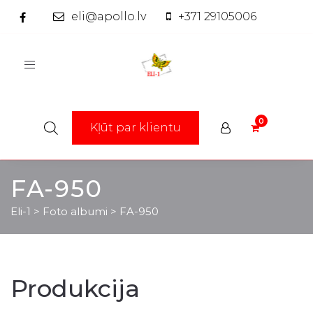
eli@apollo.lv
+371 29105006
Toggle
navigation
Kļūt par klientu
FA-950
Eli-1
>
Foto albumi
>
FA-950
Produkcija