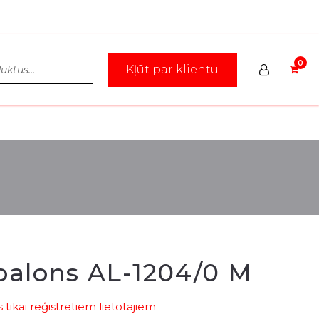
Kļūt par klientu
 balons AL-1204/0 M
tikai reģistrētiem lietotājiem