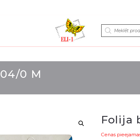
Products
search
204/0 M
Folija
Cenas pieejamas 