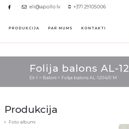
eli@apollo.lv
+371 29105006
PRODUKCIJA
PAR MUMS
KONTAKTI
Folija balons AL-1
Eli-1
>
Baloni
>
Folija balons AL-1204/0 M
Produkcija
Foto albumi