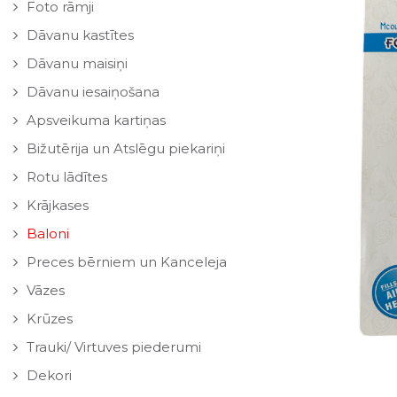
Foto rāmji
Dāvanu kastītes
Dāvanu maisiņi
Dāvanu iesaiņošana
Apsveikuma kartiņas
Bižutērija un Atslēgu piekariņi
Rotu lādītes
Krājkases
Baloni
Preces bērniem un Kanceleja
Vāzes
Krūzes
Trauki/ Virtuves piederumi
Dekori