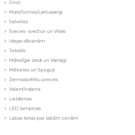
Grozi
Maki/Somas/Lietussargi
Salvetes
Sveces- svečturi un Vīraki
Idejas dāvanām
Tekstils
Mākslīgie ziedi un Vainagi
Mēbeles un Spoguļi
Ziemassvētku preces
Valentīndiena
Lieldienas
LED lampiņas
Labas lietas par labām cenām