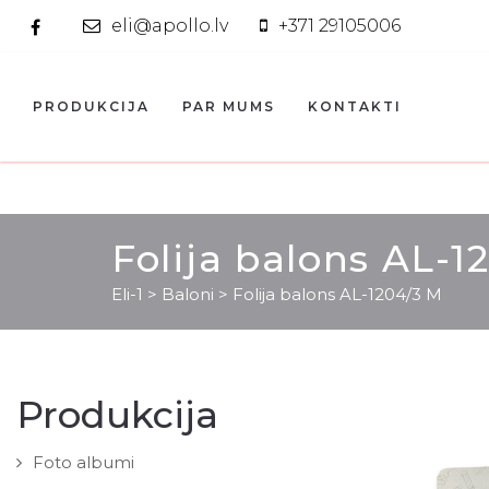
eli@apollo.lv
+371 29105006
PRODUKCIJA
PAR MUMS
KONTAKTI
Folija balons AL-1
Eli-1
>
Baloni
>
Folija balons AL-1204/3 M
Produkcija
Foto albumi