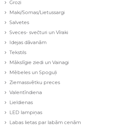
Grozi
Maki/Somas/Lietussargi
Salvetes
Sveces- svečturi un Vīraki
Idejas dāvanām
Tekstils
Mākslīgie ziedi un Vainagi
Mēbeles un Spoguļi
Ziemassvētku preces
Valentīndiena
Lieldienas
LED lampiņas
Labas lietas par labām cenām