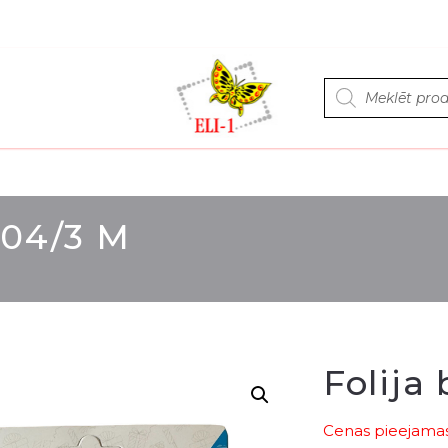
Products
search
204/3 M
Folija
Cenas pieejamas 