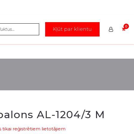
Kļūt par klientu
 balons AL-1204/3 M
tikai reģistrētiem lietotājiem