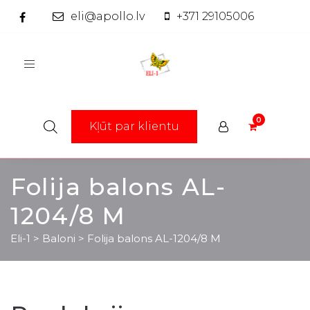
eli@apollo.lv
+371 29105006
Toggle
navigation
Kļūt par klientu
Folija balons AL-
1204/8 M
Eli-1
>
Baloni
>
Folija balons AL-1204/8 M