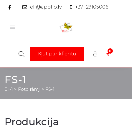
eli@apollo.lv
+371 29105006
Toggle
navigation
Kļūt par klientu
FS-1
Eli-1
>
Foto rāmji
>
FS-1
Produkcija