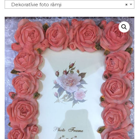
Dekoratīvie foto rāmji
×