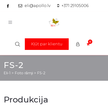
eli@apollo.lv
+371 29105006
Toggle
navigation
Kļūt par klientu
FS-2
Eli-1
>
Foto rāmji
>
FS-2
Produkcija