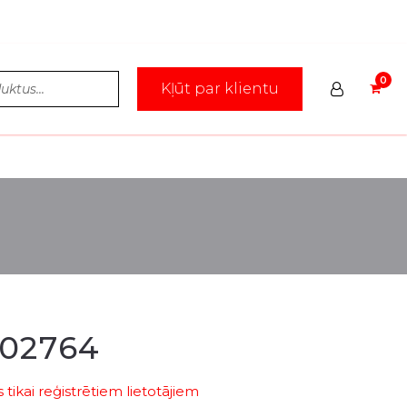
Kļūt par klientu
02764
tikai reģistrētiem lietotājiem