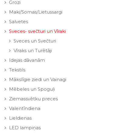
Grozi
Maki/Somas/Lietussargi
Salvetes
Sveces- svečturi un Vīraki
Sveces un Svečturi
Vīraks un Turētāji
Idejas dāvanām
Tekstils
Mākslīgie ziedi un Vainagi
Mēbeles un Spoguļi
Ziemassvētku preces
Valentīndiena
Lieldienas
LED lampiņas