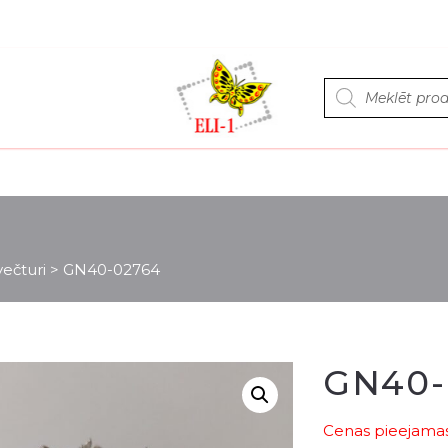
Products
search
ečturi
>
GN40-02764
GN40-
Cenas pieejamas 