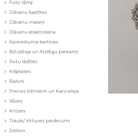
Foto rāmji
Dāvanu kastītes
Dāvanu maisiņi
Dāvanu iesaiņošana
Apsveikuma kartiņas
Bižutērija un Atslēgu piekariņi
Rotu lādītes
Krājkases
Baloni
Preces bērniem un Kanceleja
Vāzes
Krūzes
Trauki/ Virtuves piederumi
Dekori