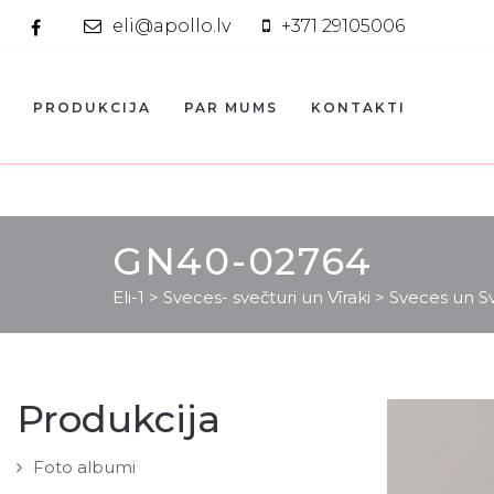
eli@apollo.lv
+371 29105006
PRODUKCIJA
PAR MUMS
KONTAKTI
GN40-02764
Eli-1
>
Sveces- svečturi un Vīraki
>
Sveces un Sv
Produkcija
Foto albumi