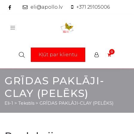
eli@apollo.lv
+371 29105006
Toggle
navigation
Kļūt par klientu
GRĪDAS PAKLĀJI-
CLAY (PELĒKS)
Eli-1
>
Tekstils
>
GRĪDAS PAKLĀJI-CLAY (PELĒKS)