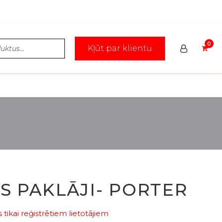
Kļūt par klientu
S PAKLĀJI- PORTER
tikai reģistrētiem lietotājiem