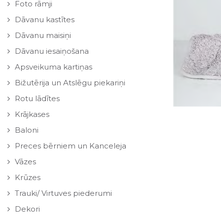
Foto rāmji
Dāvanu kastītes
Dāvanu maisiņi
Dāvanu iesaiņošana
Apsveikuma kartiņas
Bižutērija un Atslēgu piekariņi
Rotu lādītes
Krājkases
Baloni
Preces bērniem un Kanceleja
Vāzes
Krūzes
Trauki/ Virtuves piederumi
Dekori