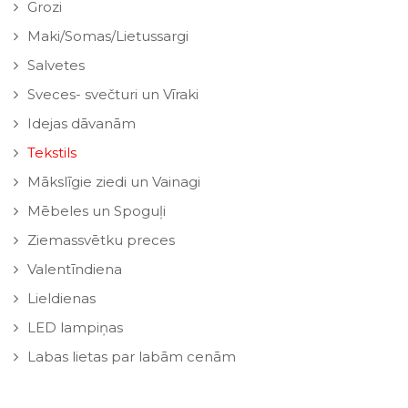
Grozi
Maki/Somas/Lietussargi
Salvetes
Sveces- svečturi un Vīraki
Idejas dāvanām
Tekstils
Mākslīgie ziedi un Vainagi
Mēbeles un Spoguļi
Ziemassvētku preces
Valentīndiena
Lieldienas
LED lampiņas
Labas lietas par labām cenām