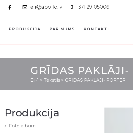
eli@apollo.lv
+371 29105006
PRODUKCIJA
PAR MUMS
KONTAKTI
GRĪDAS PAKLĀJI-
Eli-1
>
Tekstils
>
GRĪDAS PAKLĀJI- PORTER
Produkcija
Foto albumi