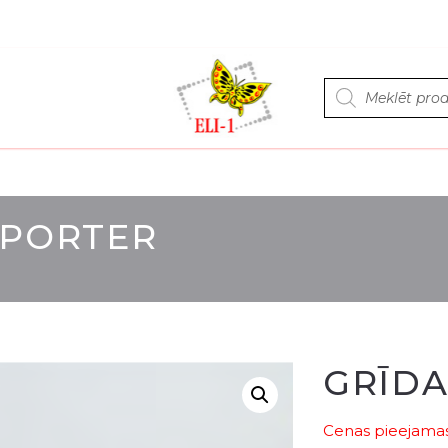
Products
search
 PORTER
GRĪDA
Cenas pieejamas 