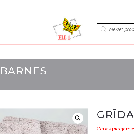
Products
search
-BARNES
GRĪDA
Cenas pieejamas 