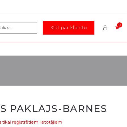
Kļūt par klientu
S PAKLĀJS-BARNES
tikai reģistrētiem lietotājiem