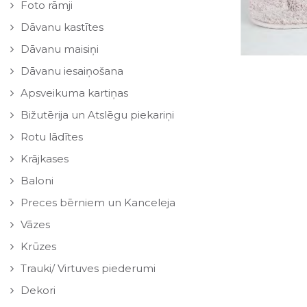
Foto rāmji
Dāvanu kastītes
Dāvanu maisiņi
Dāvanu iesaiņošana
Apsveikuma kartiņas
Bižutērija un Atslēgu piekariņi
Rotu lādītes
Krājkases
Baloni
Preces bērniem un Kanceleja
Vāzes
Krūzes
Trauki/ Virtuves piederumi
Dekori