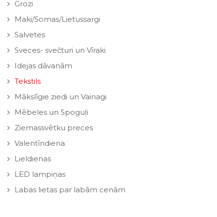
Grozi
Maki/Somas/Lietussargi
Salvetes
Sveces- svečturi un Vīraki
Idejas dāvanām
Tekstils
Mākslīgie ziedi un Vainagi
Mēbeles un Spoguļi
Ziemassvētku preces
Valentīndiena
Lieldienas
LED lampiņas
Labas lietas par labām cenām