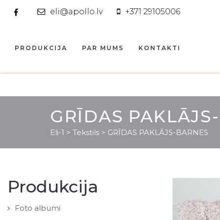
eli@apollo.lv
+371 29105006
PRODUKCIJA
PAR MUMS
KONTAKTI
GRĪDAS PAKLĀJS
Eli-1
>
Tekstils
>
GRĪDAS PAKLĀJS-BARNES
Produkcija
Foto albumi