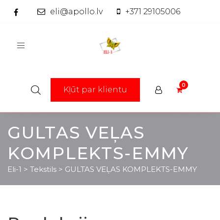
eli@apollo.lv
+371 29105006
Toggle
navigation
Kļūt par klientu
GULTAS VEĻAS
KOMPLEKTS-EMMY
Eli-1
>
Tekstils
>
GULTAS VEĻAS KOMPLEKTS-EMMY