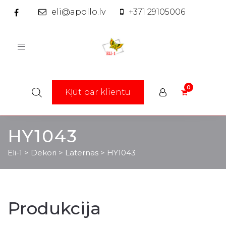
eli@apollo.lv
+371 29105006
Toggle
navigation
Kļūt par klientu
HY1043
Eli-1
>
Dekori
>
Laternas
>
HY1043
Produkcija