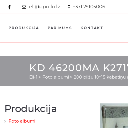
eli@apollo.lv
+371 29105006
PRODUKCIJA
PAR MUMS
KONTAKTI
KD 46200MA K271
Eli-1
>
Foto albumi
>
200 bilžu 10*15 kabatiņu
Produkcija
Foto albumi