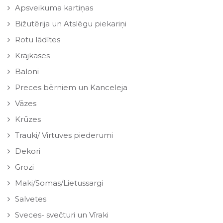
Apsveikuma kartiņas
Bižutērija un Atslēgu piekariņi
Rotu lādītes
Krājkases
Baloni
Preces bērniem un Kanceleja
Vāzes
Krūzes
Trauki/ Virtuves piederumi
Dekori
Grozi
Maki/Somas/Lietussargi
Salvetes
Sveces- svečturi un Vīraki