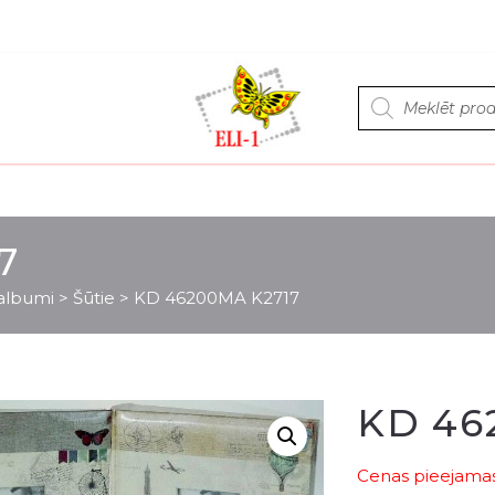
Products
search
7
 albumi
>
Šūtie
>
KD 46200MA K2717
KD 46
Cenas pieejamas 