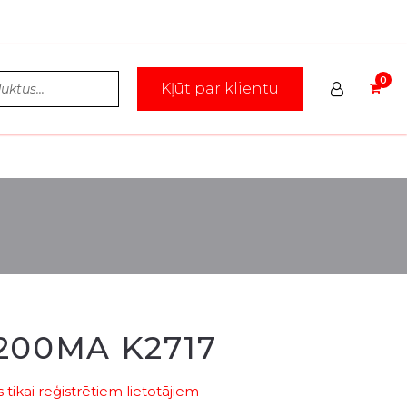
Kļūt par klientu
200MA K2717
tikai reģistrētiem lietotājiem