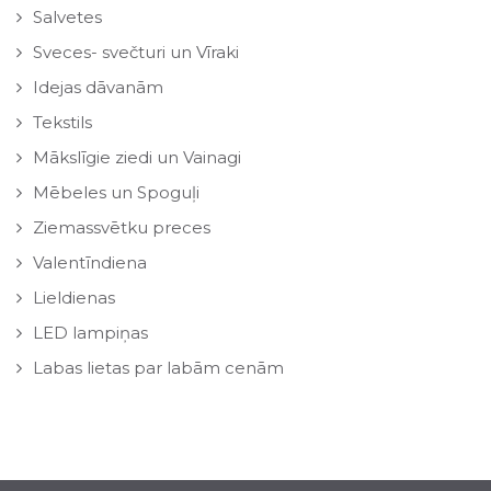
Salvetes
Sveces- svečturi un Vīraki
Idejas dāvanām
Tekstils
Mākslīgie ziedi un Vainagi
Mēbeles un Spoguļi
Ziemassvētku preces
Valentīndiena
Lieldienas
LED lampiņas
Labas lietas par labām cenām