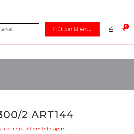
Kļūt par klientu
300/2 ART144
tikai reģistrētiem lietotājiem