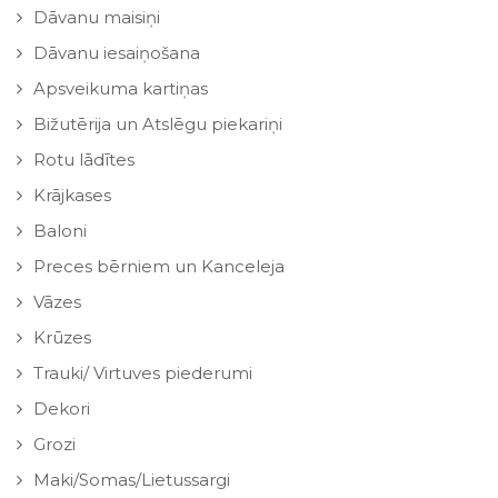
Dāvanu maisiņi
Dāvanu iesaiņošana
Apsveikuma kartiņas
Bižutērija un Atslēgu piekariņi
Rotu lādītes
Krājkases
Baloni
Preces bērniem un Kanceleja
Vāzes
Krūzes
Trauki/ Virtuves piederumi
Dekori
Grozi
Maki/Somas/Lietussargi