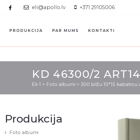
eli@apollo.lv
+371 29105006
PRODUKCIJA
PAR MUMS
KONTAKTI
KD 46300/2 ART1
Eli-1
>
Foto albumi
>
300 bilžu 10*15 kabatiņu
Produkcija
Foto albumi