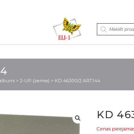
Products
search
44
 albumi
>
2-UP (zemie)
>
KD 46300/2 ART144
KD 46
Cenas pieejamas 