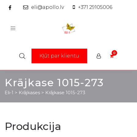
eli@apollo.lv
+371 29105006
Toggle
navigation
Kļūt par klientu
Krājkase 1015-273
Eli-1
>
Krājkases
>
Krājkase 1015-273
Produkcija