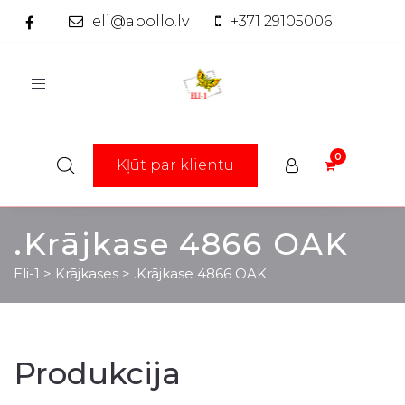
eli@apollo.lv
+371 29105006
Toggle
navigation
Kļūt par klientu
.Krājkase 4866 OAK
Eli-1
>
Krājkases
>
.Krājkase 4866 OAK
Produkcija