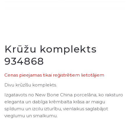
Krūžu komplekts
934868
Cenas pieejamas tikai reģistrētiem lietotājiem
Divu krūzīšu komplekts.
Izgatavots no New Bone China porcelāna, ko raksturo
eleganta un dabīga krēmbalta krāsa ar maigu
spīdumu un izcilu izturību, vienlaikus saglabājot
vieglumu un smalkumu.