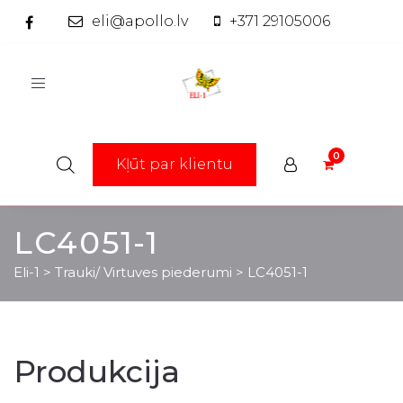
eli@apollo.lv
+371 29105006
Toggle
navigation
Kļūt par klientu
LC4051-1
Eli-1
>
Trauki/ Virtuves piederumi
>
LC4051-1
Produkcija