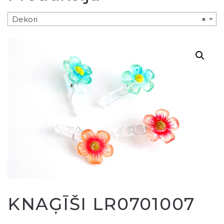
Dekori
×
KNAĢĪŠI LR0701007