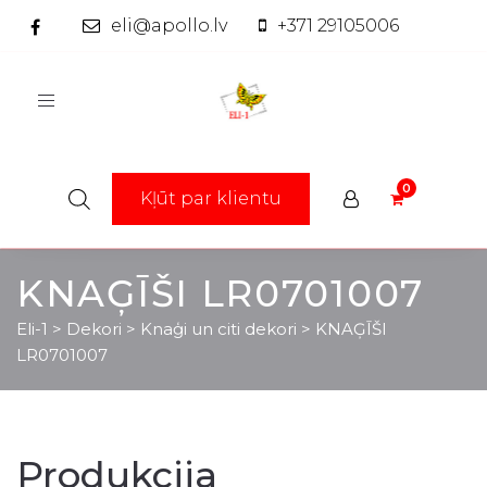
eli@apollo.lv
+371 29105006
Toggle
navigation
Kļūt par klientu
KNAĢĪŠI LR0701007
Eli-1
>
Dekori
>
Knaģi un citi dekori
>
KNAĢĪŠI
LR0701007
Produkcija