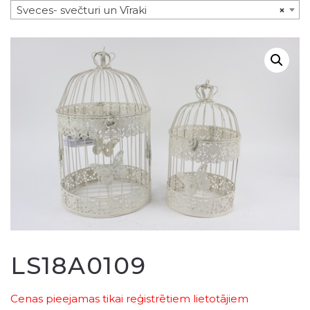
Sveces- svečturi un Vīraki
×
LS18A0109
Cenas pieejamas tikai reģistrētiem lietotājiem