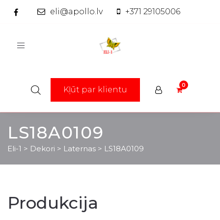
eli@apollo.lv
+371 29105006
Toggle
navigation
Kļūt par klientu
LS18A0109
Eli-1
>
Dekori
>
Laternas
>
LS18A0109
Produkcija