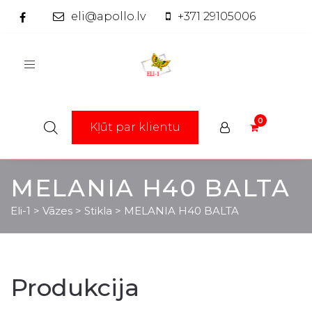
eli@apollo.lv
+371 29105006
Toggle
navigation
Kļūt par klientu
MELANIA H40 BALTA
Eli-1
>
Vāzes
>
Stikla
>
MELANIA H40 BALTA
Produkcija