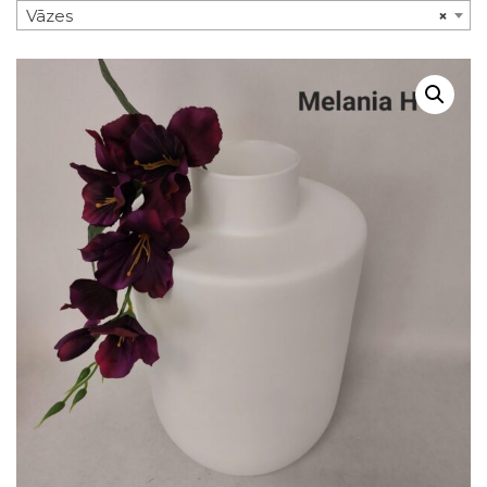
Vāzes
×