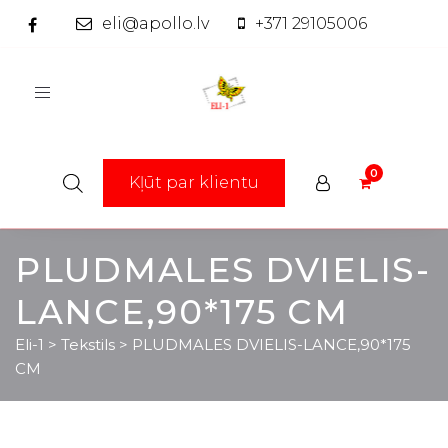
eli@apollo.lv
+371 29105006
Toggle
navigation
Kļūt par klientu
PLUDMALES DVIELIS-
LANCE,90*175 CM
Eli-1
>
Tekstils
>
PLUDMALES DVIELIS-LANCE,90*175
CM