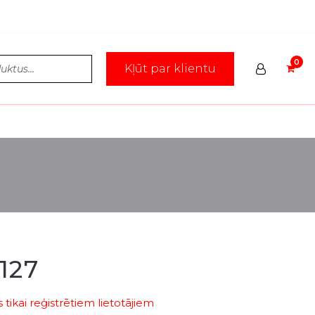
Kļūt par klientu
127
tikai reģistrētiem lietotājiem