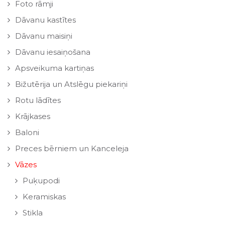
Foto rāmji
Dāvanu kastītes
Dāvanu maisiņi
Dāvanu iesaiņošana
Apsveikuma kartiņas
Bižutērija un Atslēgu piekariņi
Rotu lādītes
Krājkases
Baloni
Preces bērniem un Kanceleja
Vāzes
Puķupodi
Keramiskas
Stikla