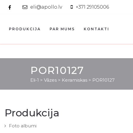
eli@apollo.lv
+371 29105006
PRODUKCIJA
PAR MUMS
KONTAKTI
POR10127
Eli-1
>
Vāzes
>
Keramiskas
>
POR10127
Produkcija
Foto albumi