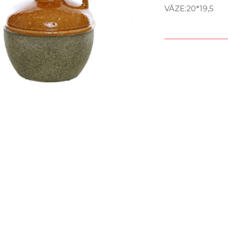
VĀZE:20*19,5