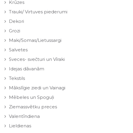
Krūzes
Trauki/ Virtuves piederumi
Dekori
Grozi
Maki/Somas/Lietussargi
Salvetes
Sveces- svečturi un Vīraki
Idejas dāvanām
Tekstils
Mākslīgie ziedi un Vainagi
Mēbeles un Spoguļi
Ziemassvētku preces
Valentīndiena
Lieldienas