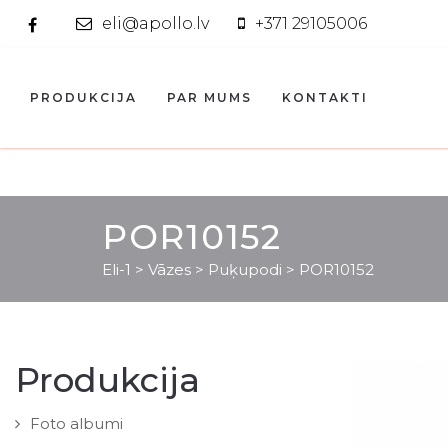
eli@apollo.lv
+371 29105006
PRODUKCIJA
PAR MUMS
KONTAKTI
POR10152
Eli-1
>
Vāzes
>
Puķupodi
>
POR10152
Produkcija
Foto albumi