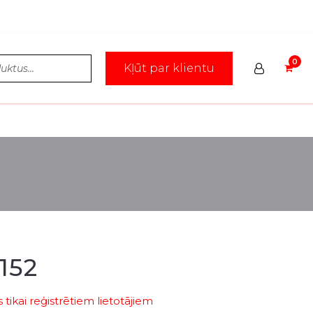
Kļūt par klientu
152
tikai reģistrētiem lietotājiem