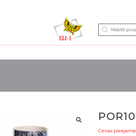
Products
search
POR10
Cenas pieejamas 