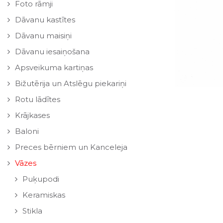
Foto rāmji
Dāvanu kastītes
Dāvanu maisiņi
Dāvanu iesaiņošana
Apsveikuma kartiņas
Bižutērija un Atslēgu piekariņi
Rotu lādītes
Krājkases
Baloni
Preces bērniem un Kanceleja
Vāzes
Puķupodi
Keramiskas
Stikla