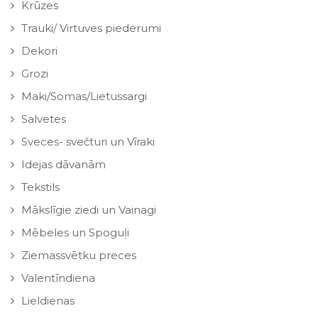
Krūzes
Trauki/ Virtuves piederumi
Dekori
Grozi
Maki/Somas/Lietussargi
Salvetes
Sveces- svečturi un Vīraki
Idejas dāvanām
Tekstils
Mākslīgie ziedi un Vainagi
Mēbeles un Spoguļi
Ziemassvētku preces
Valentīndiena
Lieldienas