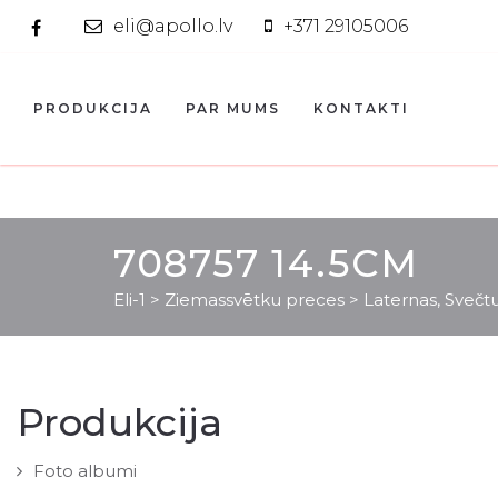
eli@apollo.lv
+371 29105006
PRODUKCIJA
PAR MUMS
KONTAKTI
708757 14.5CM
Eli-1
>
Ziemassvētku preces
>
Laternas, Svečt
Produkcija
Foto albumi