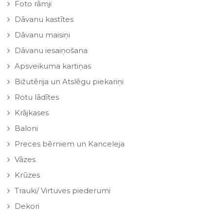
Foto rāmji
Dāvanu kastītes
Dāvanu maisiņi
Dāvanu iesaiņošana
Apsveikuma kartiņas
Bižutērija un Atslēgu piekariņi
Rotu lādītes
Krājkases
Baloni
Preces bērniem un Kanceleja
Vāzes
Krūzes
Trauki/ Virtuves piederumi
Dekori