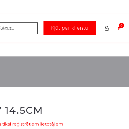
Kļūt par klientu
7 14.5CM
tikai reģistrētiem lietotājiem