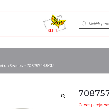
Products
search
uri un Sveces
>
708757 14.5CM
70875
Cenas pieejamas 