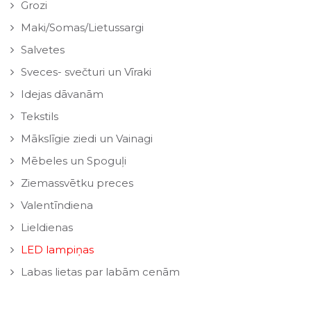
Grozi
Maki/Somas/Lietussargi
Salvetes
Sveces- svečturi un Vīraki
Idejas dāvanām
Tekstils
Mākslīgie ziedi un Vainagi
Mēbeles un Spoguļi
Ziemassvētku preces
Valentīndiena
Lieldienas
LED lampiņas
Labas lietas par labām cenām